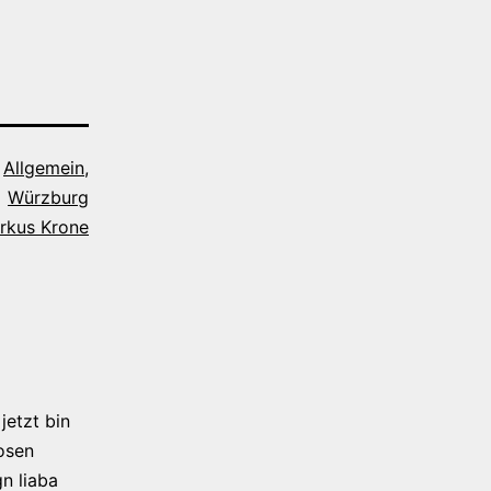
s
Allgemein
,
Würzburg
irkus Krone
jetzt bin
osen
n liaba