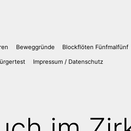
ren
Beweggründe
Blockflöten Fünfmalfünf
ürgertest
Impressum / Datenschutz
uch im Zir