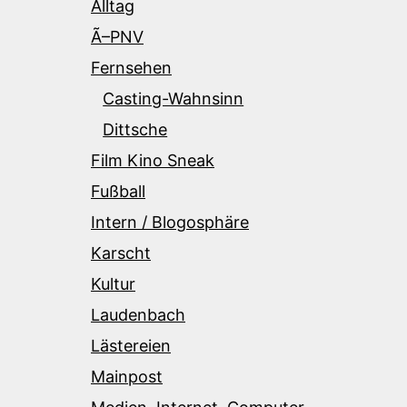
Alltag
Ã–PNV
Fernsehen
Casting-Wahnsinn
Dittsche
Film Kino Sneak
Fußball
Intern / Blogosphäre
Karscht
Kultur
Laudenbach
Lästereien
Mainpost