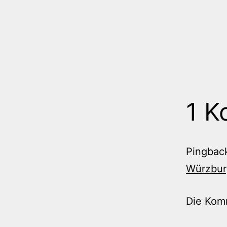
1 K
Pingbac
Würzbur
Die Kom