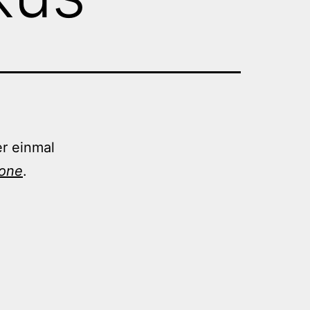
er einmal
rone
.