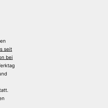
ten
s seit
on bei
Werktag
und
att.
len