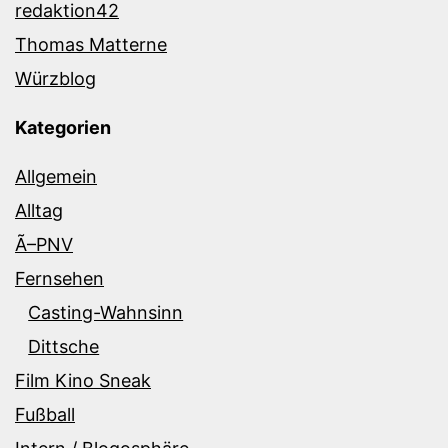
redaktion42
Thomas Matterne
Würzblog
Kategorien
Allgemein
Alltag
Ã–PNV
Fernsehen
Casting-Wahnsinn
Dittsche
Film Kino Sneak
Fußball